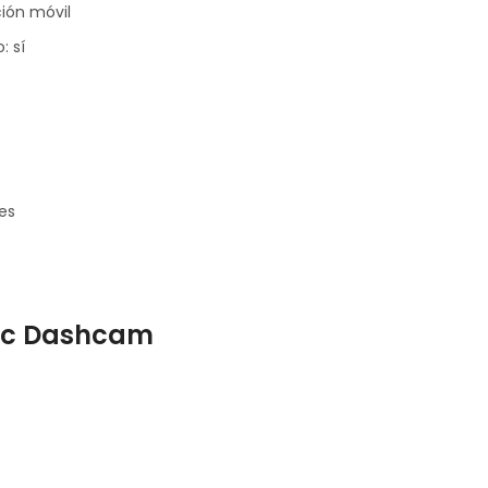
ión móvil
 sí
es
Mic Dashcam