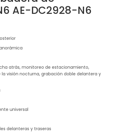
N6 AE-DC2928-N6
osterior
panorámica
cha atrás, monitoreo de estacionamiento,
 la visión nocturna, grabación doble delantera y
s
ente universal
es delanteras y traseras