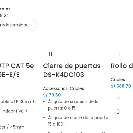
ables
18
24
UTP CAT 5e
Cierre de puertas
Rollo 
5E-E/E
DS-K4DC103
Cables
S/
588.70
Accessorios
,
Cables
S/
79.30
Cable UTP 305 mts
Ángulo de sujeción de la
puerta: 0 a 15 °
/ Indoor PVC /
Ángulo de cierre de la puerta:
15 a 180 °
pper / 45mm