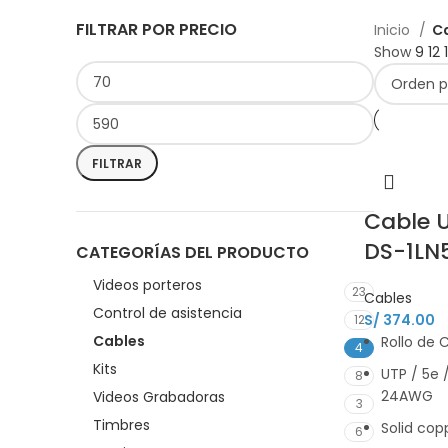
FILTRAR POR PRECIO
Inicio
C
Show
9
12
FILTRAR
Cable 
DS-1LN
CATEGORÍAS DEL PRODUCTO
Videos porteros
23
Cables
Control de asistencia
S/
374.00
12
Cables
Rollo de 
4
Kits
UTP / 5e 
8
24AWG
Videos Grabadoras
3
Timbres
Solid co
6