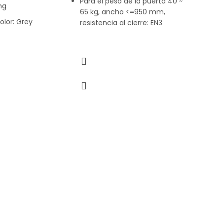
Para el peso de la puerta 40 ~
ng
65 kg, ancho <=950 mm,
olor: Grey
resistencia al cierre: EN3