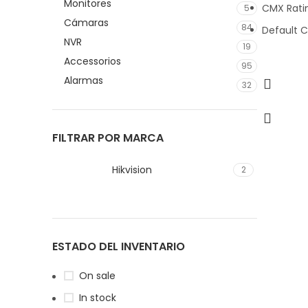
Monitores
CMX Rati
5
Cámaras
84
Default C
NVR
19
Accessorios
95
Alarmas
32
FILTRAR POR MARCA
Hikvision
2
ESTADO DEL INVENTARIO
On sale
In stock