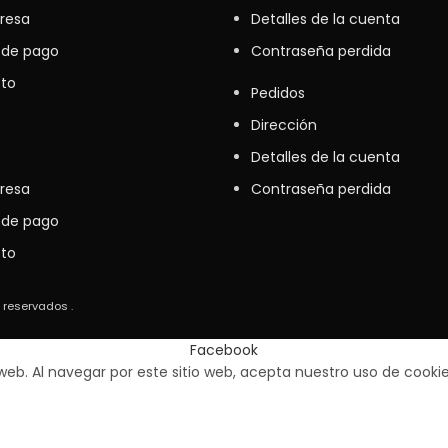
resa
Detalles de la cuenta
 de pago
Contraseña perdida
to
Pedidos
Dirección
Detalles de la cuenta
resa
Contraseña perdida
 de pago
to
 reservados .
Facebook
web. Al navegar por este sitio web, acepta nuestro uso de cookie