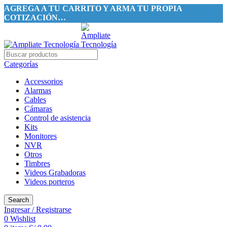
AGREGA A TU CARRITO Y ARMA TU PROPIA
COTIZACIÓN…
Categorías
Accessorios
Alarmas
Cables
Cámaras
Control de asistencia
Kits
Monitores
NVR
Otros
Timbres
Videos Grabadoras
Videos porteros
Search
Ingresar / Registrarse
0
Wishlist