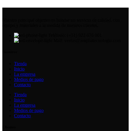
Nuestro principal objetivo es brindar un servicio de calidad, con
equipo y materiales a la medida de nuestros clientes.
Teléfono: (+51) 922 676 001
Mail: ventas@ampliatecnologia.com
Nosotros
Tienda
Inicio
La empresa
Medios de pago
Contacto
Tienda
Inicio
La empresa
Medios de pago
Contacto
Clientes