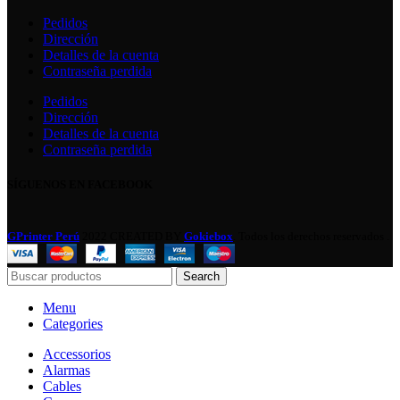
Pedidos
Dirección
Detalles de la cuenta
Contraseña perdida
Pedidos
Dirección
Detalles de la cuenta
Contraseña perdida
SÍGUENOS EN FACEBOOK
GPrinter Perú
2022 CREATED BY
Gokiebox
. Todos los derechos reservados .
Search
Menu
Categories
Accessorios
Alarmas
Cables