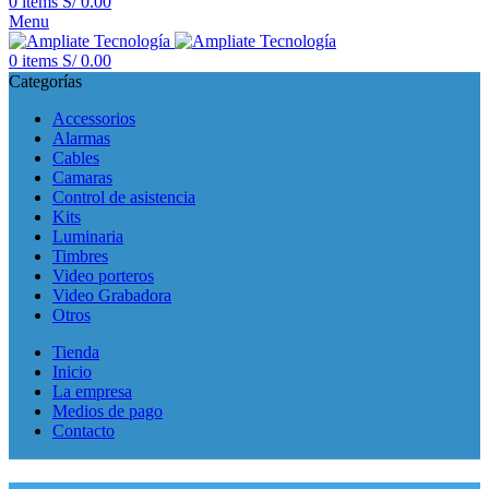
0
items
S/
0.00
Menu
0
items
S/
0.00
Categorías
Accessorios
Alarmas
Cables
Camaras
Control de asistencia
Kits
Luminaria
Timbres
Video porteros
Video Grabadora
Otros
Tienda
Inicio
La empresa
Medios de pago
Contacto