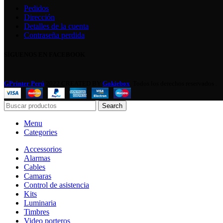
Pedidos
Dirección
Detalles de la cuenta
Contraseña perdida
SÍGUENOS EN FACEBOOK
GPrinter Perú
2022 CREATED BY
Gokiebox
. Todos los derechos reservados .
Search
Menu
Categories
Accessorios
Alarmas
Cables
Camaras
Control de asistencia
Kits
Luminaria
Timbres
Video porteros