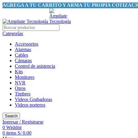
AGREGA A TU CARRITO Y ARMA TU PROPIA COTIZAC
Categorías
Accessorios
Alarmas
Cables
Cámaras
Control de asistencia
Kits
Monitores
NVR
Otros
Timbres
Videos Grabadoras
Videos porteros
Search
Ingresar / Registrarse
0
Wishlist
0
items
S/
0.00