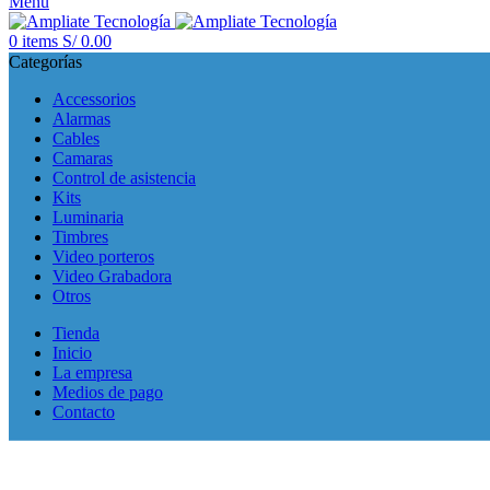
Menu
0
items
S/
0.00
Categorías
Accessorios
Alarmas
Cables
Camaras
Control de asistencia
Kits
Luminaria
Timbres
Video porteros
Video Grabadora
Otros
Tienda
Inicio
La empresa
Medios de pago
Contacto