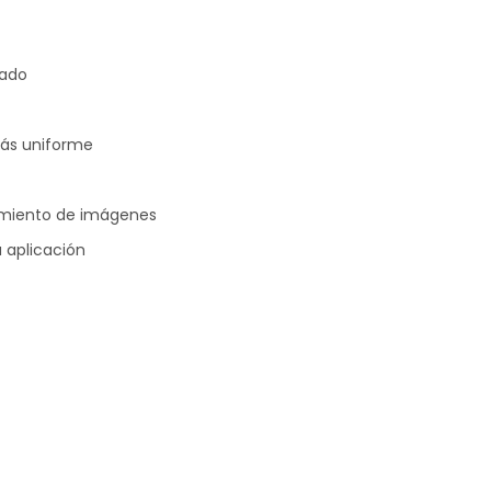
zado
más uniforme
amiento de imágenes
 aplicación