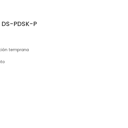
 DS-PDSK-P
cción temprana
uto