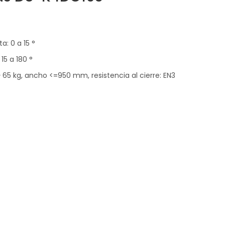
a: 0 a 15 °
15 a 180 °
~ 65 kg, ancho <=950 mm, resistencia al cierre: EN3