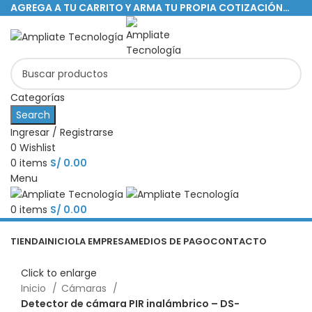
AGREGA A TU CARRITO Y ARMA TU PROPIA COTIZACIÓN…
Categorías
Search
Ingresar / Registrarse
0
Wishlist
0
items
S/
0.00
Menu
0
items
S/
0.00
Categorías
TIENDA
INICIO
LA EMPRESA
MEDIOS DE PAGO
CONTACTO
Click to enlarge
Inicio
Cámaras
Detector de cámara PIR inalámbrico – DS-