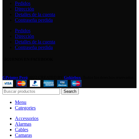
Pedidos
Dirección
Detalles de la cuenta
Contraseña perdida
Pedidos
Dirección
Detalles de la cuenta
Contraseña perdida
SÍGUENOS EN FACEBOOK
GPrinter Perú
2022 CREATED BY
Gokiebox
. Todos los derechos reservados .
Search
Menu
Categories
Accessorios
Alarmas
Cables
Camaras