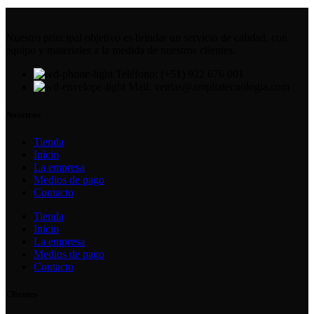
Nuestro principal objetivo es brindar un servicio de calidad, con
equipo y materiales a la medida de nuestros clientes.
Teléfono: (+51) 922 676 001
Mail: ventas@ampliatecnologia.com
Nosotros
Tienda
Inicio
La empresa
Medios de pago
Contacto
Tienda
Inicio
La empresa
Medios de pago
Contacto
Clientes