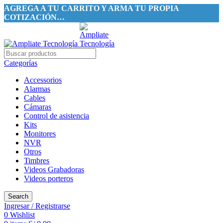
AGREGA A TU CARRITO Y ARMA TU PROPIA
COTIZACIÓN…
Categorías
Accessorios
Alarmas
Cables
Cámaras
Control de asistencia
Kits
Monitores
NVR
Otros
Timbres
Videos Grabadoras
Videos porteros
Search
Ingresar / Registrarse
0
Wishlist