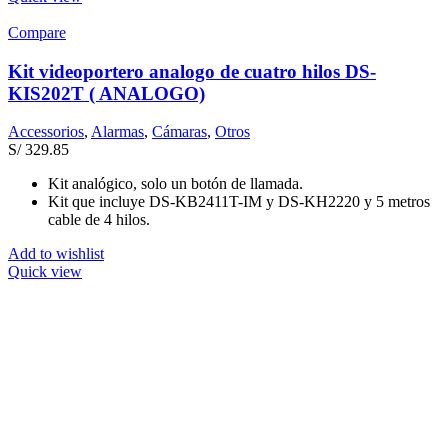
Compare
Kit videoportero analogo de cuatro hilos DS-
KIS202T ( ANALOGO)
Accessorios
,
Alarmas
,
Cámaras
,
Otros
S/
329.85
Kit analógico, solo un botón de llamada.
Kit que incluye DS-KB2411T-IM y DS-KH2220 y 5 metros
cable de 4 hilos.
Add to wishlist
Quick view