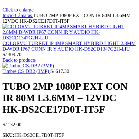
Click to enlarge
Inicio
Cámaras
TUBO 2MP 1080P EXT CON IR 80M L3.6MM –
12VDC HK-DS2CE17D0T-IT5F
COLORVU TURRET IP 4MP SMART HYBIRD LIGHT 2.8MM
D-WDR IP67 CONN IR Y AUDIO HK-DS2CD1347G2H-LIU
S/
309.70
Back to products
Timbre CS-DB2 (3MP)
S/
617.30
TUBO 2MP 1080P EXT CON
IR 80M L3.6MM – 12VDC
HK-DS2CE17D0T-IT5F
S/
132.00
SKU:
HK-DS2CE17D0T-IT5F