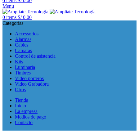
0
items
S/
0.00
Menu
0
items
S/
0.00
Categorías
Accessorios
Alarmas
Cables
Camaras
Control de asistencia
Kits
Luminaria
Timbres
Video porteros
Video Grabadora
Otros
Tienda
Inicio
La empresa
Medios de pago
Contacto