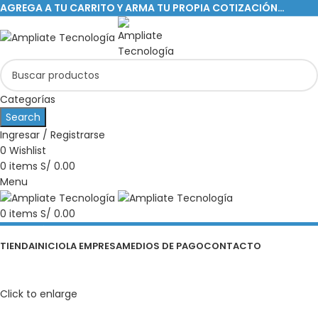
AGREGA A TU CARRITO Y ARMA TU PROPIA COTIZACIÓN…
Categorías
Search
Ingresar / Registrarse
0
Wishlist
0
items
S/
0.00
Menu
0
items
S/
0.00
Categorías
TIENDA
INICIO
LA EMPRESA
MEDIOS DE PAGO
CONTACTO
Click to enlarge