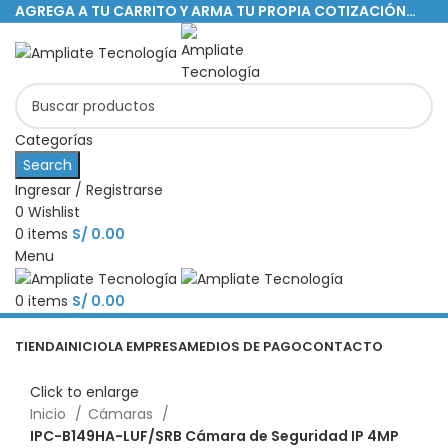
AGREGA A TU CARRITO Y ARMA TU PROPIA COTIZACIÓN…
Categorías
Search
Ingresar / Registrarse
0
Wishlist
0
items
S/
0.00
Menu
0
items
S/
0.00
Categorías
TIENDA
INICIO
LA EMPRESA
MEDIOS DE PAGO
CONTACTO
Click to enlarge
Inicio
Cámaras
IPC-B149HA-LUF/SRB Cámara de Seguridad IP 4MP