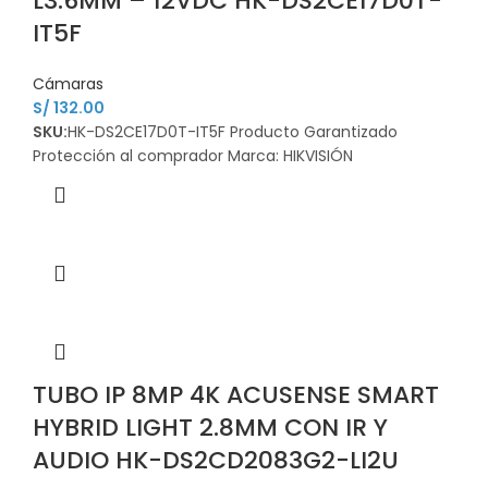
L3.6MM – 12VDC HK-DS2CE17D0T-
IT5F
Cámaras
S/
132.00
SKU:
HK-DS2CE17D0T-IT5F Producto Garantizado
Protección al comprador Marca: HIKVISIÓN
TUBO IP 8MP 4K ACUSENSE SMART
HYBRID LIGHT 2.8MM CON IR Y
AUDIO HK-DS2CD2083G2-LI2U