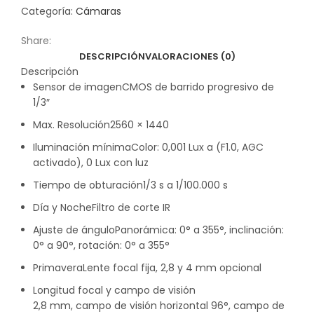
Categoría:
Cámaras
Share:
DESCRIPCIÓN
VALORACIONES (0)
Descripción
Sensor de imagen
CMOS de barrido progresivo de
1/3″
Max. Resolución
2560 × 1440
Iluminación mínima
Color: 0,001 Lux a (F1.0, AGC
activado), 0 Lux con luz
Tiempo de obturación
1/3 s a 1/100.000 s
Día y Noche
Filtro de corte IR
Ajuste de ángulo
Panorámica: 0° a 355°, inclinación:
0° a 90°, rotación: 0° a 355°
Primavera
Lente focal fija, 2,8 y 4 mm opcional
Longitud focal y campo de visión
2,8 mm, campo de visión horizontal 96°, campo de