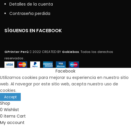
Detalles de la cuenta
Contraseña perdida
SÍGUENOS EN FACEBOOK
GPrinter Perú
2022 CREATED BY
Gokiebox
. Todos los derechos
reservados .
Facebook
Utilizamos cookies para mejorar su experiencia en nuestro sitio
web. Al navegar por este sitio web, acepta nuestro uso de
cookies.
Accept
Shop
0
Wishlist
0
items
Cart
My account