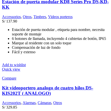
Estación de puerta modular KD8 Series Pro DS-KD-
KK
Accessorios
,
Otros
,
Timbres
,
Videos porteros
S/
137.90
Estación de puerta modular , etiqueta para nombre, necesita
soporte de montaje
6 botones de llamada, incluyendo 4 cubiertas de botón, IP65
Marque al residente con un solo toque
Compensación de luz de fondo
Fácil y extenso
Add to wishlist
Quick view
Compare
Kit videoportero analogo de cuatro hilos DS-
KIS202T ( ANALOGO)
Accessorios
,
Alarmas
,
Cámaras
,
Otros
S/
329.85