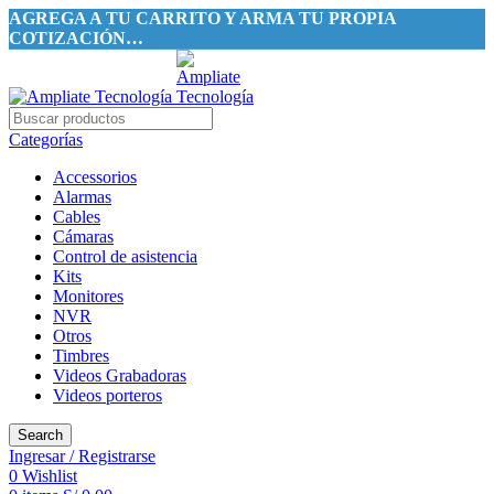
AGREGA A TU CARRITO Y ARMA TU PROPIA
COTIZACIÓN…
Categorías
Accessorios
Alarmas
Cables
Cámaras
Control de asistencia
Kits
Monitores
NVR
Otros
Timbres
Videos Grabadoras
Videos porteros
Search
Ingresar / Registrarse
0
Wishlist