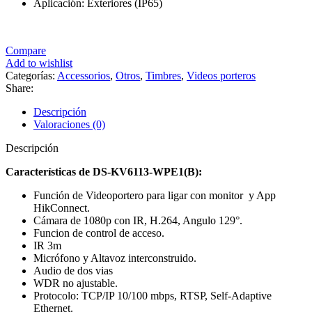
Aplicación: Exteriores (IP65)
Compare
Add to wishlist
Categorías:
Accessorios
,
Otros
,
Timbres
,
Videos porteros
Share:
Descripción
Valoraciones (0)
Descripción
Características de
DS-KV6113-WPE1(B):
Función de Videoportero para ligar con monitor y App
HikConnect.
Cámara de 1080p con IR, H.264, Angulo 129°.
Funcion de control de acceso.
IR 3m
Micrófono y Altavoz interconstruido.
Audio de dos vias
WDR no ajustable.
Protocolo: TCP/IP 10/100 mbps, RTSP, Self-Adaptive
Ethernet.