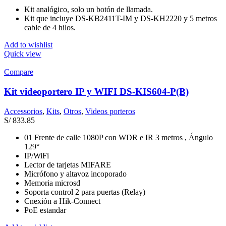
Kit analógico, solo un botón de llamada.
Kit que incluye DS-KB2411T-IM y DS-KH2220 y 5 metros
cable de 4 hilos.
Add to wishlist
Quick view
Compare
Kit videoportero IP y WIFI DS-KIS604-P(B)
Accessorios
,
Kits
,
Otros
,
Videos porteros
S/
833.85
01 Frente de calle 1080P con WDR e IR 3 metros , Ángulo
129°
IP/WiFi
Lector de tarjetas MIFARE
Micrófono y altavoz incoporado
Memoria microsd
Soporta control 2 para puertas (Relay)
Cnexión a Hik-Connect
PoE estandar