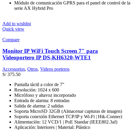
Módulo de comunicación GPRS para el panel de control de la
serie AX Hybrid Pro
Add to wishlist
Quick view
Compare
Monitor IP WiFi Touch Screen 7″ para
Videoportero IP DS-KH6320-WTE1
Accessorios
,
Otros
,
Videos porteros
S/
375.50
Pantalla táctil a color de 7"
Resolución: 1024 x 600
Micrófono y altavoz incorporado
Entrada de alarma: 8 entradas
Salida de alarma: 2 salidas
Soporta MicroSD 32GB (Almacenar capturas de imagen)
Soporta conexión Ethernet TCP/IP y Wi-Fi | Hik-Connect
Alimentación: 12 VCD/1 | PoE Standar (IEEE802.3af)
Aplicación: Interiores | Material: Plástico