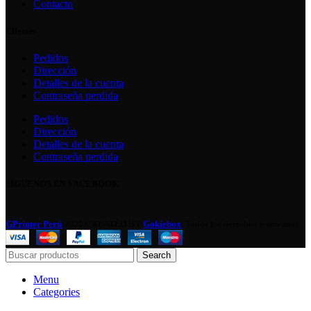
Contacto
Clientes
Pedidos
Dirección
Detalles de la cuenta
Contraseña perdida
Pedidos
Dirección
Detalles de la cuenta
Contraseña perdida
SÍGUENOS EN FACEBOOK
GPrinter Perú
2022 CREATED BY
Gokiebox
. Todos los derechos reservados .
Search
Menu
Categories