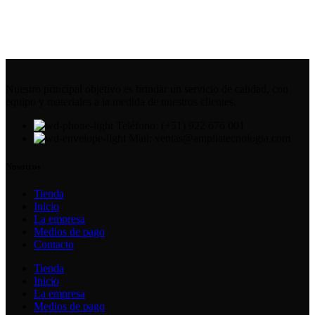
Nuestro principal objetivo es brindar un servicio de calidad, con
equipo y materiales a la medida de nuestros clientes.
Teléfono: (+51) 922 676 001
Mail: ventas@ampliatecnologia.com
Nosotros
Tienda
Inicio
La empresa
Medios de pago
Contacto
Tienda
Inicio
La empresa
Medios de pago