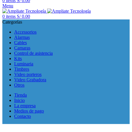
0
items
S/
0.00
Menu
0
items
S/
0.00
Categorías
Accessorios
Alarmas
Cables
Camaras
Control de asistencia
Kits
Luminaria
Timbres
Video porteros
Video Grabadora
Otros
Tienda
Inicio
La empresa
Medios de pago
Contacto