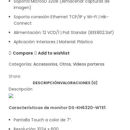
Soporta MicroSD 32GB (Almacenar capturas de
imagen)
Soporta conexión Ethernet TCP/IP y Wi-Fi | Hik-
Connect
Alimentación: 12 VCD/1 | PoE Standar (IEEE802.3af)
Aplicación: Interiores | Material: Plástico
Compare
Add to wishlist
Categorías:
Accessorios
,
Otros
,
Videos porteros
Share:
DESCRIPCIÓN
VALORACIONES (0)
Descripción
Características de monitor DS-KH6320-WTE1:
Pantalla Touch a color de 7″.
Resolución: 1024 x 600