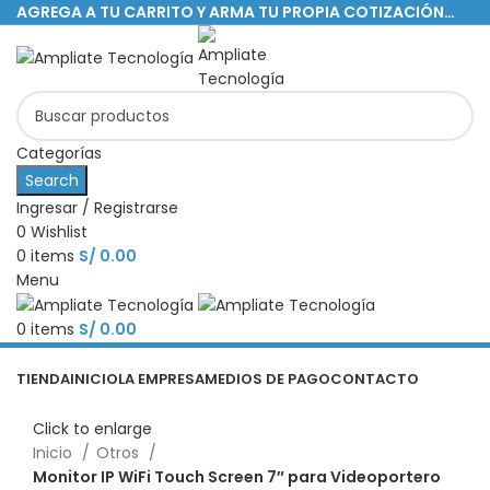
AGREGA A TU CARRITO Y ARMA TU PROPIA COTIZACIÓN…
Categorías
Search
Ingresar / Registrarse
0
Wishlist
0
items
S/
0.00
Menu
0
items
S/
0.00
Categorías
TIENDA
INICIO
LA EMPRESA
MEDIOS DE PAGO
CONTACTO
Click to enlarge
Inicio
Otros
Monitor IP WiFi Touch Screen 7″ para Videoportero