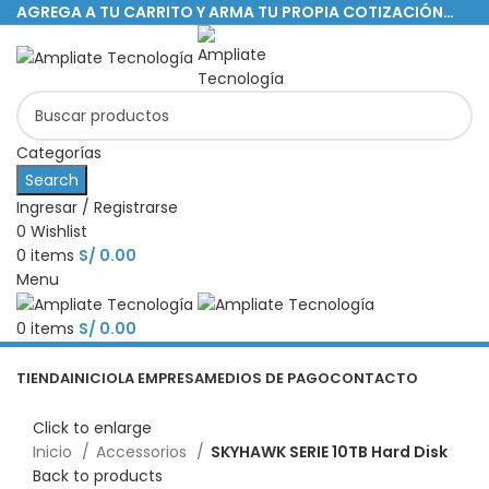
AGREGA A TU CARRITO Y ARMA TU PROPIA COTIZACIÓN…
Categorías
Search
Ingresar / Registrarse
0
Wishlist
0
items
S/
0.00
Menu
0
items
S/
0.00
Categorías
TIENDA
INICIO
LA EMPRESA
MEDIOS DE PAGO
CONTACTO
Click to enlarge
Inicio
Accessorios
SKYHAWK SERIE 10TB Hard Disk
Back to products