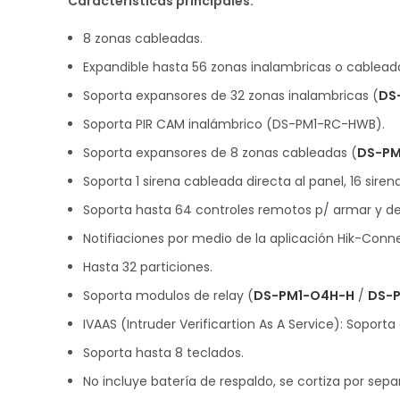
Características principales:
8 zonas cableadas.
Expandible hasta 56 zonas inalambricas o cablea
Soporta expansores de 32 zonas inalambricas (
DS
Soporta PIR CAM inalámbrico (DS-PM1-RC-HWB).
Soporta expansores de 8 zonas cableadas (
DS-PM
Soporta 1 sirena cableada directa al panel, 16 sir
Soporta hasta 64 controles remotos p/ armar y d
Notifiaciones por medio de la aplicación Hik-Conn
Hasta 32 particiones.
Soporta modulos de relay (
DS-PM1-O4H-H
/
DS-
IVAAS (Intruder Verificartion As A Service): Sopo
Soporta hasta 8 teclados.
No incluye batería de respaldo, se cortiza por se