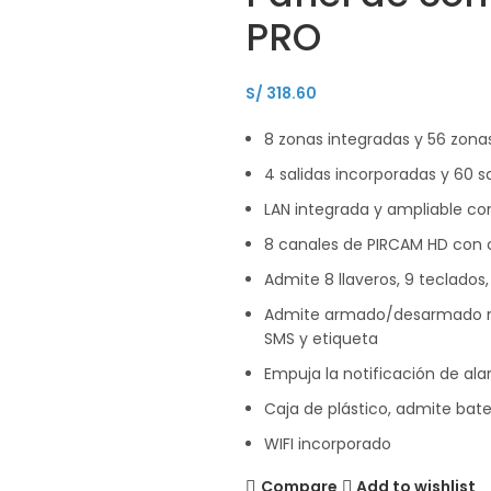
PRO
S/
318.60
8 zonas integradas y 56 zona
4 salidas incorporadas y 60 
LAN integrada y ampliable co
8 canales de PIRCAM HD con c
Admite 8 llaveros, 9 teclados,
Admite armado/desarmado med
SMS y etiqueta
Empuja la notificación de al
Caja de plástico, admite ba
WIFI incorporado
Compare
Add to wishlist