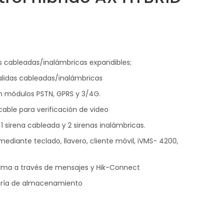
s cableadas/inalámbricas expandibles;
salidas cableadas/inalámbricas
n módulos PSTN, GPRS y 3/4G.
able para verificación de video
 1 sirena cableada y 2 sirenas inalámbricas.
iante teclado, llavero, cliente móvil, iVMS- 4200,
arma a través de mensajes y Hik-Connect
tería de almacenamiento