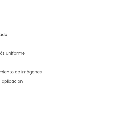
zado
más uniforme
amiento de imágenes
 aplicación