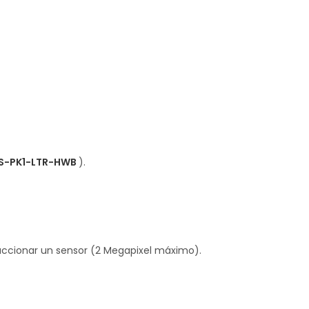
DS-PK1-LTR-HWB
).
 accionar un sensor (2 Megapixel máximo).