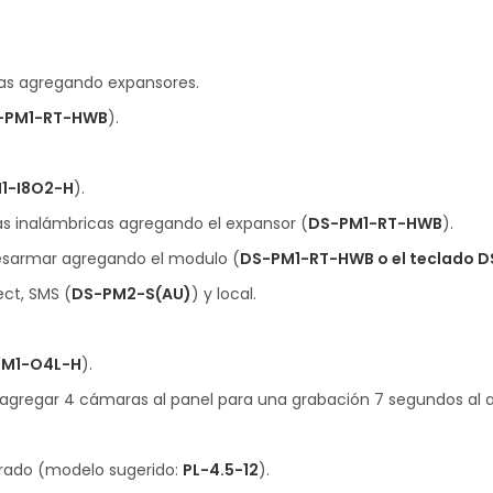
das agregando expansores.
-PM1-RT-HWB
).
1-I8O2-H
).
enas inalámbricas agregando el expansor (
DS-PM1-RT-HWB
).
esarmar agregando el modulo (
DS-PM1-RT-HWB o el teclado 
ect, SMS (
DS-PM2-S(AU)
) y local.
PM1-O4L-H
).
rta agregar 4 cámaras al panel para una grabación 7 segundos al
parado (modelo sugerido:
PL-4.5-12
).