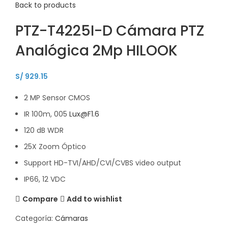
Back to products
PTZ-T4225I-D Cámara PTZ
Analógica 2Mp HILOOK
S/
929.15
2 MP Sensor CMOS
IR 100m, 005
Lux@F1.6
120 dB WDR
25X Zoom Óptico
Support HD-TVI/AHD/CVI/CVBS video output
IP66, 12 VDC
Compare
Add to wishlist
Categoría:
Cámaras