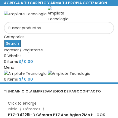
AGREGA A TU CARRITO Y ARMA TU PROPIA COTIZACIÓN…
Categorías
Search
Ingresar / Registrarse
0
Wishlist
0
items
S/
0.00
Menu
0
items
S/
0.00
Categorías
TIENDA
INICIO
LA EMPRESA
MEDIOS DE PAGO
CONTACTO
Click to enlarge
Inicio
Cámaras
PTZ-T4225I-D Cámara PTZ Analógica 2Mp HILOOK