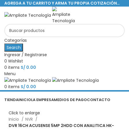
AGREGA A TU CARRITO Y ARMA TU PROPIA COTIZACIÓN…
Categorías
Search
Ingresar / Registrarse
0
Wishlist
0
items
S/
0.00
Menu
0
items
S/
0.00
Categorías
TIENDA
INICIO
LA EMPRESA
MEDIOS DE PAGO
CONTACTO
Click to enlarge
Inicio
NVR
DVR 16CH ACUSENSE 5MP 2HDD CON ANALITICA HK-