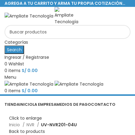
AGREGA A TU CARRITO Y ARMA TU PROPIA COTIZACIÓN…
Categorías
Search
Ingresar / Registrarse
0
Wishlist
0
items
S/
0.00
Menu
0
items
S/
0.00
Categorías
TIENDA
INICIO
LA EMPRESA
MEDIOS DE PAGO
CONTACTO
Click to enlarge
Inicio
NVR
UV-NVR201-04U
Back to products