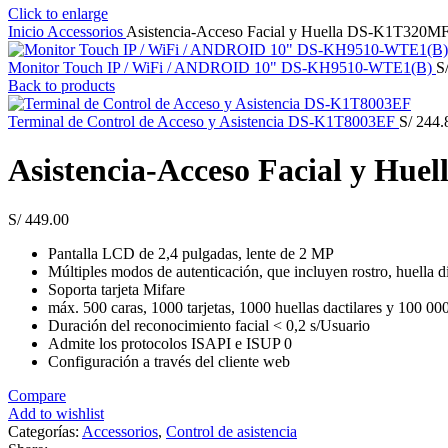
Click to enlarge
Inicio
Accessorios
Asistencia-Acceso Facial y Huella DS-K1T320M
Monitor Touch IP / WiFi / ANDROID 10" DS-KH9510-WTE1(B)
S
Back to products
Terminal de Control de Acceso y Asistencia DS-K1T8003EF
S/
244.
Asistencia-Acceso Facial y H
S/
449.00
Pantalla LCD de 2,4 pulgadas, lente de 2 MP
Múltiples modos de autenticación, que incluyen rostro, huella dig
Soporta tarjeta Mifare
máx. 500 caras, 1000 tarjetas, 1000 huellas dactilares y 100 00
Duración del reconocimiento facial < 0,2 s/Usuario
Admite los protocolos ISAPI e ISUP 0
Configuración a través del cliente web
Compare
Add to wishlist
Categorías:
Accessorios
,
Control de asistencia