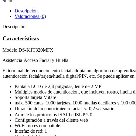
Share:
Descripción
Valoraciones (0)
Descripción
Características
Modelo DS-K1T320MFX
Asistencia-Acceso Facial y Huella
El terminal de reconocimiento facial adopta un algoritmo de aprendiz
autenticación facial/tarjeta/huella digital/PIN, etc. Se puede aplicar e
Pantalla LCD de 2,4 pulgadas, lente de 2 MP
Múltiples modos de autenticación, que incluyen rostro, huella dig
Soporta tarjeta Mifare
máx. 500 caras, 1000 tarjetas, 1000 huellas dactilares y 100 00
Duración del reconocimiento facial ＜ 0,2 s/Usuario
Admite los protocolos ISAPI e ISUP 5.0
Configuración a través del cliente web
Wi-Fi: no es compatible
Interfaz de red: 1