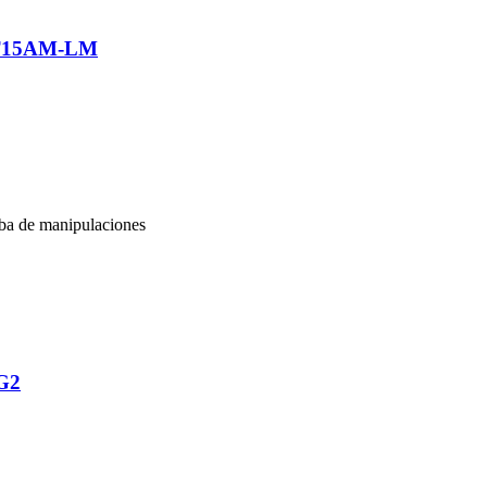
DTT15AM-LM
eba de manipulaciones
EG2