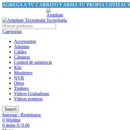
AGREGA A TU CARRITO Y ARMA TU PROPIA COTIZAC
Categorías
Accessorios
Alarmas
Cables
Cámaras
Control de asistencia
Kits
Monitores
NVR
Otros
Timbres
Videos Grabadoras
Videos porteros
Search
Ingresar / Registrarse
0
Wishlist
0
items
S/
0.00