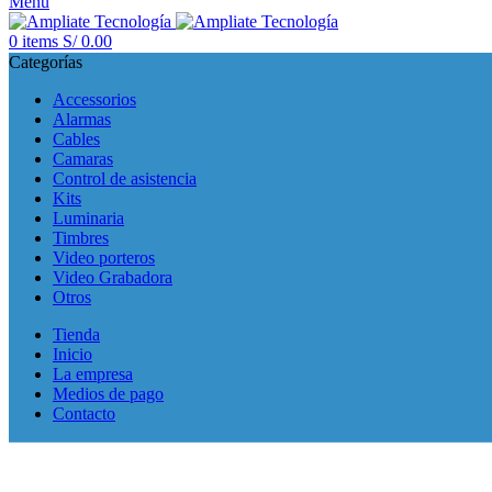
Menu
0
items
S/
0.00
Categorías
Accessorios
Alarmas
Cables
Camaras
Control de asistencia
Kits
Luminaria
Timbres
Video porteros
Video Grabadora
Otros
Tienda
Inicio
La empresa
Medios de pago
Contacto