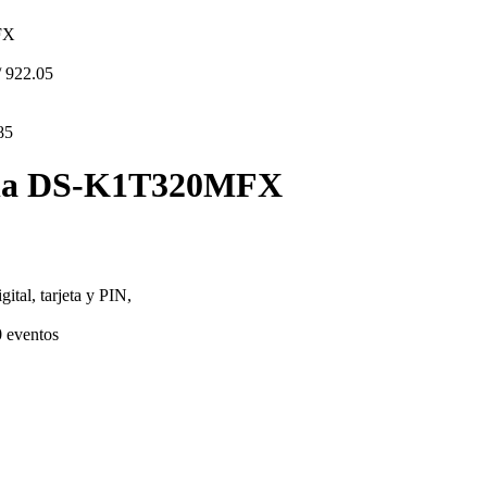
FX
/
922.05
85
uella DS-K1T320MFX
ital, tarjeta y PIN,
0 eventos