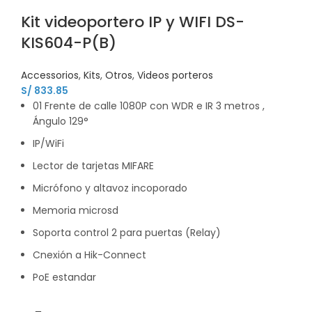
Kit videoportero IP y WIFI DS-
KIS604-P(B)
Accessorios
,
Kits
,
Otros
,
Videos porteros
S/
833.85
01 Frente de calle 1080P con WDR e IR 3 metros ,
Ángulo 129°
IP/WiFi
Lector de tarjetas MIFARE
Micrófono y altavoz incoporado
Memoria microsd
Soporta control 2 para puertas (Relay)
Cnexión a Hik-Connect
PoE estandar