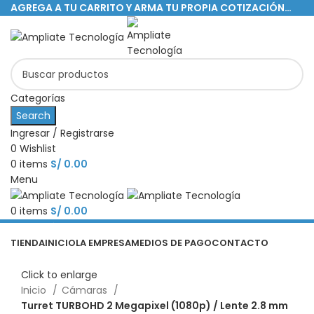
AGREGA A TU CARRITO Y ARMA TU PROPIA COTIZACIÓN…
Categorías
Search
Ingresar / Registrarse
0
Wishlist
0
items
S/
0.00
Menu
0
items
S/
0.00
Categorías
TIENDA
INICIO
LA EMPRESA
MEDIOS DE PAGO
CONTACTO
Click to enlarge
Inicio
Cámaras
Turret TURBOHD 2 Megapixel (1080p) / Lente 2.8 mm