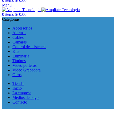
0
items
S/
0.00
Menu
0
items
S/
0.00
Categorías
Accessorios
Alarmas
Cables
Camaras
Control de asistencia
Kits
Luminaria
Timbres
Video porteros
Video Grabadora
Otros
Tienda
Inicio
La empresa
Medios de pago
Contacto