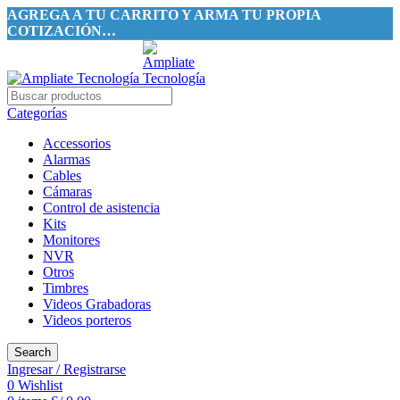
AGREGA A TU CARRITO Y ARMA TU PROPIA
COTIZACIÓN…
Categorías
Accessorios
Alarmas
Cables
Cámaras
Control de asistencia
Kits
Monitores
NVR
Otros
Timbres
Videos Grabadoras
Videos porteros
Search
Ingresar / Registrarse
0
Wishlist