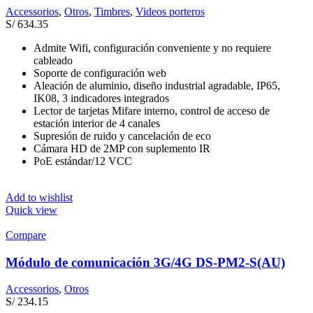
Accessorios
,
Otros
,
Timbres
,
Videos porteros
S/
634.35
Admite Wifi, configuración conveniente y no requiere
cableado
Soporte de configuración web
Aleación de aluminio, diseño industrial agradable, IP65,
IK08, 3 indicadores integrados
Lector de tarjetas Mifare interno, control de acceso de
estación interior de 4 canales
Supresión de ruido y cancelación de eco
Cámara HD de 2MP con suplemento IR
PoE estándar/12 VCC
Add to wishlist
Quick view
Compare
Módulo de comunicación 3G/4G DS-PM2-S(AU)
Accessorios
,
Otros
S/
234.15