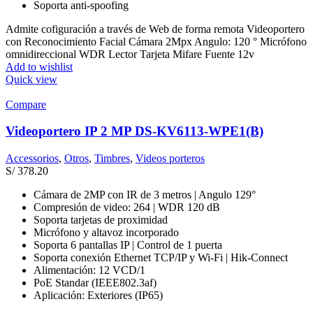
Soporta anti-spoofing
Admite cofiguración a través de Web de forma remota Videoportero
con Reconocimiento Facial Cámara 2Mpx Angulo: 120 ° Micrófono
omnidireccional WDR Lector Tarjeta Mifare Fuente 12v
Add to wishlist
Quick view
Compare
Videoportero IP 2 MP DS-KV6113-WPE1(B)
Accessorios
,
Otros
,
Timbres
,
Videos porteros
S/
378.20
Cámara de 2MP con IR de 3 metros | Angulo 129°
Compresión de video: 264 | WDR 120 dB
Soporta tarjetas de proximidad
Micrófono y altavoz incorporado
Soporta 6 pantallas IP | Control de 1 puerta
Soporta conexión Ethernet TCP/IP y Wi-Fi | Hik-Connect
Alimentación: 12 VCD/1
PoE Standar (IEEE802.3af)
Aplicación: Exteriores (IP65)