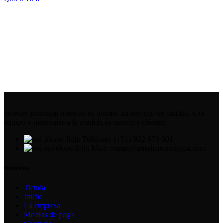
Nuestro principal objetivo es brindar un servicio de calidad, con
equipo y materiales a la medida de nuestros clientes.
Teléfono: (+51) 922 676 001
Mail: ventas@ampliatecnologia.com
Nosotros
Tienda
Inicio
La empresa
Medios de pago