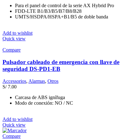
Para el panel de control de la serie AX Hybrid Pro
FDD-LTE B1/B3/B5/B7/B8/B28
UMTS/HSDPA/HSPA+B1/B5 de doble banda
Add to wishlist
Quick view
Compare
Pulsador cableado de emergencia con llave de
seguridad DS-PD1-EB
Accessorios
,
Alarmas
,
Otros
S/
7.00
Carcasa de ABS ignífuga
Modo de conexión: NO / NC
Add to wishlist
Quick view
Compare