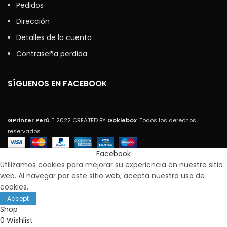
Pedidos
Dirección
Detalles de la cuenta
Contraseña perdida
SÍGUENOS EN FACEBOOK
GPrinter Perú
2022 CREATED BY
Gokiebox
. Todos los derechos
reservados .
Facebook
Utilizamos cookies para mejorar su experiencia en nuestro sitio
web. Al navegar por este sitio web, acepta nuestro uso de
cookies.
Accept
Shop
0
Wishlist