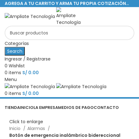
AGREGA A TU CARRITO Y ARMA TU PROPIA COTIZACIÓN…
Categorías
Search
Ingresar / Registrarse
0
Wishlist
0
items
S/
0.00
Menu
0
items
S/
0.00
Categorías
TIENDA
INICIO
LA EMPRESA
MEDIOS DE PAGO
CONTACTO
Click to enlarge
Inicio
Alarmas
Botón de emergencia inalámbrico bidereccional